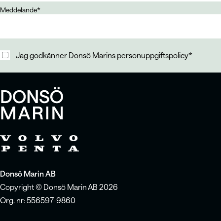
Meddelande
*
Jag godkänner Donsö Marins
personuppgiftspolicy
*
Jag godkänner Donsö Marins
personuppgiftspolicy
Donsö Marin AB
Copyright © Donsö Marin AB 2026
Org. nr: 556597-9860