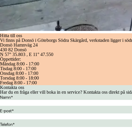
Hitta till oss
Vi finns på Donsö i Göteborgs Södra Skärgård, verkstaden ligger i sö
Donsö Hamnväg 24
430 82 Donsö
N 57° 35.803 , E 11° 47.550
Öppettider:
Måndag 8:00 - 17:00
Tisdag 8:00 - 17:00
Onsdag 8:00 - 17:00
Torsdag 8:00 - 18:00
Fredag 8:00 - 17:00
Kontakta oss
Har du en fråga eller vill boka in en service? Kontakta oss direkt på sid
Namn
*
E-post
*
Telefon
*