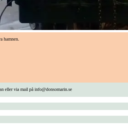
dra hamnen.
an eller via mail på
info@donsomarin.se