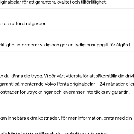
ldelar för att garantera kvalitet och tillförlitlighet.
r alla utförda åtgärder.
itlighet informerar vi dig och ger en tydlig prisuppgift för åtgärd.
u känna dig trygg. Vi gör vårt yttersta för att säkerställa din driv
ad garanti på monterade Volvo Penta originaldelar – 24 månader ell
kostnader för utryckningar och leveranser inte täcks av garantin.
an innebära extra kostnader. För mer information, prata med din
in båt är i bästa möjliga skick – redo för nya äventyr!