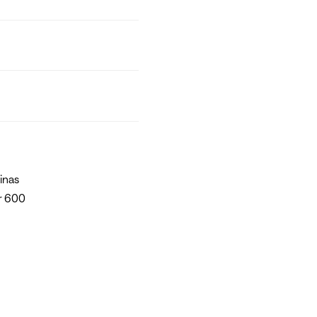
linas
er 600