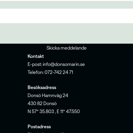
Skicka meddelande
Kontakt
E-post: info@donsomarin.se
Telefon: 072-742 24 71
Besöksadress
Donsö Hamnväg 24
430 82 Donsö
N 57° 35.803 , E 11° 47.550
Postadress