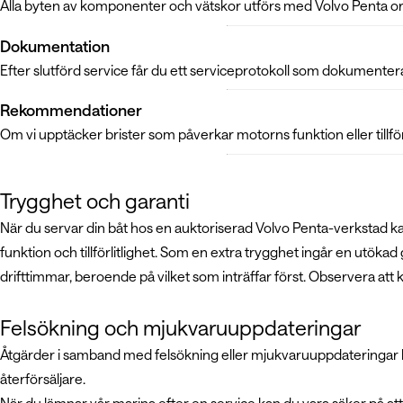
Alla byten av komponenter och vätskor utförs med Volvo Penta origina
Dokumentation
Efter slutförd service får du ett serviceprotokoll som dokumentera
Rekommendationer
Om vi upptäcker brister som påverkar motorns funktion eller tillförl
Trygghet och garanti
När du servar din båt hos en auktoriserad Volvo Penta-verkstad kan d
funktion och tillförlitlighet. Som en extra trygghet ingår en utök
drifttimmar, beroende på vilket som inträffar först. Observera att 
Felsökning och mjukvaruuppdateringar
Åtgärder i samband med felsökning eller mjukvaruuppdateringar k
återförsäljare.
När du lämnar vår marina efter en service kan du vara säker på att d